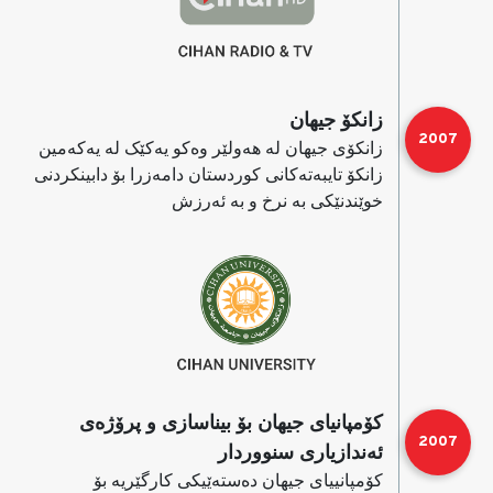
زانكۆ جیهان
2007
زانكۆی جیهان له‌ هه‌ولێر وه‌كو یەکێک له‌ یه‌كه‌مین
زانكۆ تایبه‌تەکانی كوردستان دامه‌زرا بۆ دابینكردنی
خوێندنێكی به‌ نرخ و به‌ ئه‌رزش
كۆمپانیای جیهان بۆ بیناسازی و پرۆژه‌ی
2007
ئه‌ندازیاری سنووردار
كۆمپانییای جیهان ده‌ستەێیكی كارگێریه‌ بۆ