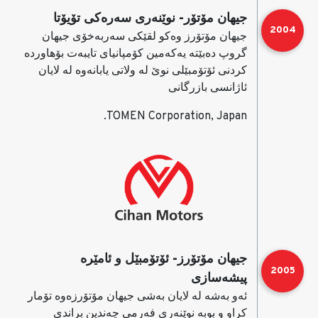
جیهان مۆتۆر- نوێنه‌ری سه‌ره‌كی تۆیۆتا
2004
جیهان مۆتۆرز وه‌كو لقێكی سه‌ربه‌خۆی جیهان
گروپ ده‌بێته‌ یه‌كه‌مین كۆمپانیای تایبه‌ت بۆهاورده‌
كردنی ئۆتۆمبێلی نوێ له‌ ولاتی یابانه‌وه‌ له‌ لایان
ئاژانسی بازرگانی
TOMEN Corporation, Japan.
جیهان مۆتۆرز- ئۆتۆمبێل و ئامێره‌
2005
پیشه‌سازی
ئه‌و به‌شه‌ له‌ لایان به‌شی جیهان مۆتۆرزه‌وه‌ تۆمار
كراو و بوبه‌ نوێنه‌ری فه‌رمی چه‌ندین براندی