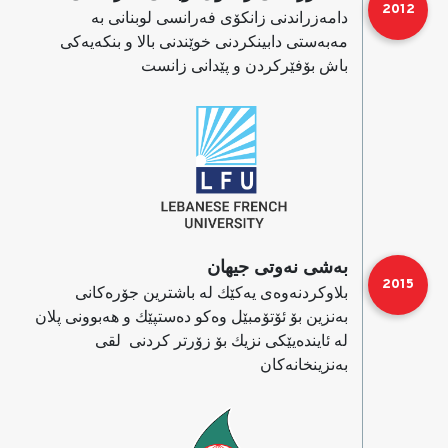
2012
دامه‌زراندنی زانكۆی فه‌رانسی لوبنانی به‌
مه‌به‌ستی دابینكردنی خوێندنی بالا و بنكه‌یه‌كی
باش بۆفێركردن و پێدانی زانست
به‌شی نه‌وتی جیهان
2015
بلاوكردنه‌وه‌ی یەکێك له‌ باشترین جۆره‌كانی
به‌نزین بۆ ئۆتۆمبێل وه‌كو ده‌ستپێك و هه‌بوونی پلان
له‌ ئایندەیێکی نزیك بۆ زۆرتر كردنی لقی
به‌نزینخانه‌كان