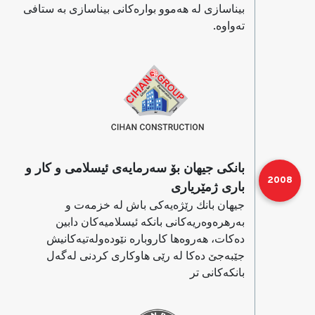
بیناسازی له‌ هه‌موو بواره‌كانی بیناسازی به‌ ستافی
ته‌واوه‌.
بانكی جیهان بۆ سه‌رمایه‌ی ئیسلامی و كار و
2008
باری ژمێریاری
جیهان بانك رێژه‌یه‌كی باش له‌ خزمه‌ت و
به‌رهره‌وه‌ریەكانی بانكه‌ ئیسلامیه‌كان دابین
ده‌كات، هه‌روه‌ها كاروباره‌ نێوده‌ولەتیه‌كانیش
جێبه‌جێ ده‌كا له‌ رێی هاوكاری كردنی له‌گه‌ل
بانكه‌كانی تر