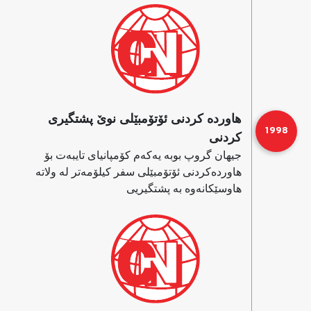
هاورده‌ كردنی ئۆتۆمبێلی نوێ پشتگیری
1998
كردنی
جیهان گروپ بوبه‌ یه‌كه‌م كۆمپانیای تایبه‌ت بۆ
هاورده‌كردنی ئۆتۆمبێلی سفر كیلۆمه‌تر له‌ ولاته‌
ها‌وسێكانه‌وه‌ به‌ پشتگیریی