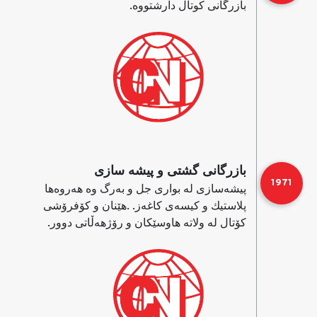
بازرگانی كوتال دارشتووه‌.
بازرگانی گشتی و پیشه‌ سازی
1971
پیشه‌سازی له‌ بواری جل و به‌رگ وه‌ هه‌روه‌ها
پلاستیك و ‌كیسه‌ی كاغه‌ز. .هێنان و كۆفرۆشی
كۆتال له‌ ولاته‌ هاوسێكان و رۆژهەڵاتی دوور.