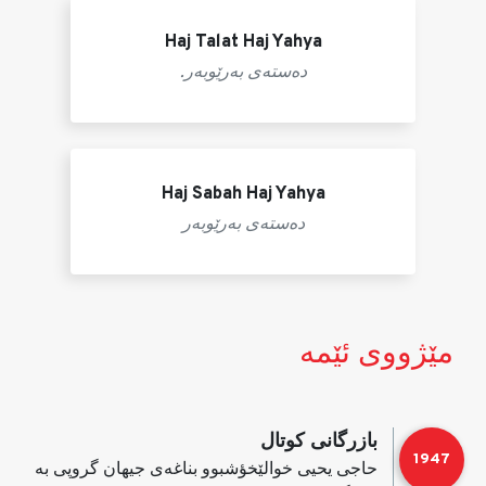
Haj Talat Haj Yahya
ده‌سته‌ی به‌رێوبه‌ر.
Haj Sabah Haj Yahya
ده‌سته‌ی به‌رێوبه‌ر
مێژووی ئێمه‌
بازرگانی كوتال
1947
حاجی یحیی خوالێخؤشبوو بناغه‌ی جیهان گروپی به‌