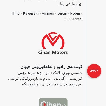
نێوده‌وله‌تی وه‌ك
Hino - Kawasaki - Airman - Sakai - Robin -
Fili Ferrari
كۆمه‌له‌ی رادیۆ و ته‌له‌ڤیزیۆنی جیهان
2007
خاوه‌نی تۆری بلاوكردنه‌وه‌ بۆ هه‌مو هه‌رێمی
كوردستان، گه‌یاندنی په‌یام به‌ ناوه‌رۆكێكی كوالیتی
به‌رز بۆ بینه‌ران و بیسه‌رانی ناو كۆمه‌لگه‌