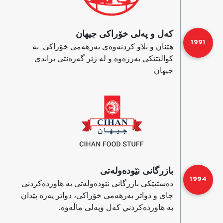
كه‌ل و په‌لی خۆراكی جیهان
1991
هێنان و بلاو كردنه‌وەی به‌رهه‌می خۆراكی به‌
كوالێتێكی به‌رزه‌وه و له‌ ژێر گه‌ره‌نتی براندی
جیهان
بازرگانی نێوده‌وله‌تی
1994
ده‌ستپێكی بازرگانی نێوده‌وله‌تی به‌ هاورده‌كردنی
چای و دواتر به‌رهه‌می خۆراكی، دواتر په‌ره‌ پێدان
به‌ هاوردەکردني كه‌ل وپه‌لی ماڵه‌وه‌.