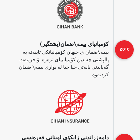
كۆمپانیای بیمه‌\ضمان(پشتگیر)
2010
بیمه‌\ضمان ی جیهان كۆمپانیاێكی تایبه‌ته‌ به‌
پالپشتی چه‌ندین كۆمپانییای تره‌وه‌ بۆ خزمه‌ت
گه‌یاندنی بابه‌تی جیا جیا له‌ بواری بیمه‌\ ضمان
كردنه‌وه‌
دامه‌زراندنی زانكۆی لوبنانی فەرەنسی