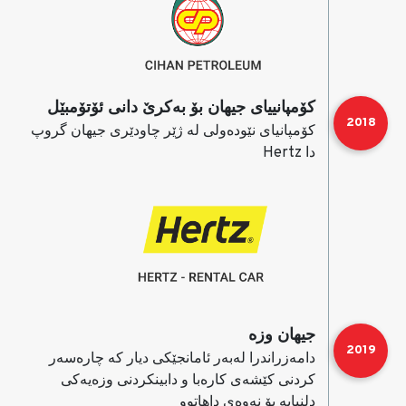
كۆمپانییای جیهان بۆ به‌كرێ دانی ئۆتۆمبێل
2018
كۆمپانیای نێوده‌ولی له‌ ژێر چاودێری جیهان گروپ
دا Hertz
جیهان وزه‌
2019
دامه‌زراندرا له‌به‌ر ئامانجێكی دیار كه‌ چاره‌سه‌ر
كردنی كێشه‌ی كاره‌با و دابینكردنی وزه‌یه‌كی
دلنیایه‌ بۆ نه‌وه‌ی داهاتوو