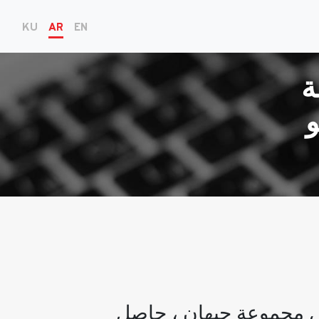
KU
AR
EN
ة
و
يس مجموعة جيهان ، حاصل