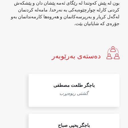
بون له‌ پێش كه‌وتندا له‌ رێگای ئه‌مه‌ پێشان دان و پێشكه‌ش
كردنی كارله‌ چوارچێوه‌یه‌كی به‌ نه‌رخدا. مامه‌له‌ كردنمان
له‌گه‌ل كریار و به‌رپرسه‌كانمان و هه‌روه‌ها كارمه‌ندانمان به‌و
جۆره‌ی كه‌ شایانیان بێت.
ده‌سته‌ی به‌رێوبه‌ر
باجگر طلعت مصطفی
گشتی ریوەبڕب
باجگر یحیی صباح