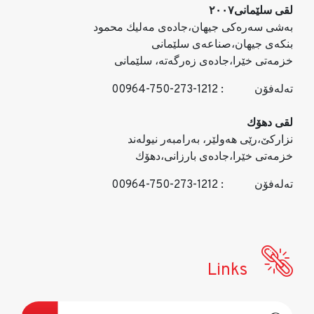
لقی سلێمانی٢٠٠٧
به‌شی سه‌ره‌كی جیهان،جاده‌ی مه‌لیك محمود
بنكه‌ی جیهان،صناعه‌ی سلێمانی
خزمه‌تی خێرا،جاده‌ی زه‌رگه‌ته‌، سلێمانی
ته‌له‌فۆن
: 00964-750-273-1212
لقی دهۆك
نزاركێ،رێی هه‌ولێر، به‌رامبه‌ر نیو‌له‌ند
خزمه‌تی خێرا،جاده‌ی بارزانی،دهۆك
ته‌له‌فۆن
: 00964-750-273-1212
Links