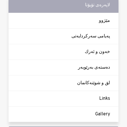
لاپه‌ره‌ی تۆیۆتا
مێژوو
په‌یامی سه‌ركردایه‌تی
خه‌ون و ئه‌رك
ده‌سته‌ی به‌رێوبه‌ر
لق و شوێنه‌كانمان
Links
Gallery