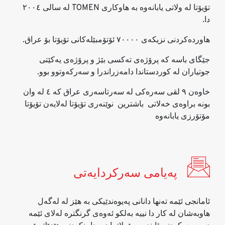
تۆیۆتا له‌ ولاتی یابانه‌وه‌ به‌ هاوكاری TOMEN له‌ سالی ٢٠٠٤
دا.
هاورده‌كردنی نزیكه‌ی ٧٠٠٠٠ ئۆتۆمبێله‌كانی تۆیۆتا بۆ عراق.
جێگای باسه‌ كه‌ پرۆژه‌ی ته‌كسی بێژ و پرۆژه‌ی یەکێتی
جوتیاران له‌ كوردستاندا دامه‌زراندرا و سه‌ركه‌وتوو بوو.
خاوه‌ن ٩ لقی سه‌ره‌كی له‌ سه‌رتاسەری عراق كه‌ ٤ له‌ وان
بونه‌ براوه‌ی خه‌لاتی باشترین نوێنه‌ری تۆیۆتا له‌لایه‌ن تۆیۆتا
مۆتۆرزی یابانه‌وه‌
په‌یامی سه‌ركردایه‌تی
ئامانجی ئێمه‌ ته‌نها دانانی په‌یوه‌ندێیكی به‌ هێز له‌ له‌گه‌ل
هاوبه‌شان له‌ كار دا نییه‌ به‌لكو ئه‌وه‌ی گرنگتره‌ له‌لای ئێمه‌