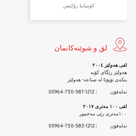
کۆمپانیا رۆکیس
لق و شوێنه‌كانمان
لقی هه‌ولێر ٢٠٠٤
هه‌ولێر رێگای كۆیه‌
بنكه‌ی تۆیۆتا له‌ صناعه‌- هه‌ولێر
ته‌له‌فۆن
: 00964-750-587-1212
لقی ١٠٠ مه‌تری ٢٠١٧
١٠٠مه‌تری رێی مه‌خمور
ته‌له‌فۆن
: 00964-750-583-1212