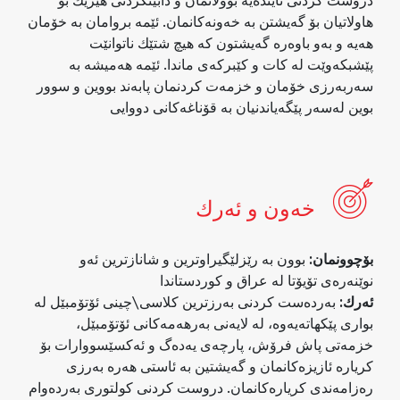
دروست كردنی ئایندەیە بۆولاتمان و دابینكردنی هێزێك بۆ
هاولاتیان بۆ گه‌یشتن به‌ خه‌ونه‌كانمان. ئێمه‌ بروامان به‌ خۆمان
هه‌یه‌ و به‌و باوه‌ره‌ گه‌یشتون ‌كه‌ هیچ شتێك ناتوانێت
پێشبكه‌وێت له‌ كات و كێبركه‌ی ماندا. ئێمه‌ هه‌میشه‌ به‌
سه‌ربەرزی خۆمان و خزمه‌ت كردنمان پابه‌ند بووین و سوور
بوین له‌سه‌ر پێگه‌یاندنیان به‌ قۆناغه‌كانی دووایی
خه‌ون و ئه‌رك
بۆچوونمان:
بوون به‌ رێزلێگیراوترین و شانازترین ئه‌و
نوێنه‌ره‌ی تۆیۆتا له‌ عراق و كوردستاندا
ئه‌رك:
به‌رده‌ست كردنی به‌رزترین كلاسی\چینی ئۆتۆمبێل له‌
بواری پێكهاته‌یه‌وه‌، له‌ لایه‌نی به‌رهه‌مه‌كانی ئۆتۆمبێل،
خزمه‌تی پاش فرۆش، پارچه‌ی یەدەگ و ئه‌كسێسووارات بۆ
كریاره‌ ئازیزه‌كانمان و گه‌یشتین به‌ ئاستی هه‌ره‌ به‌رزی
ره‌زامه‌ندی كریاره‌كانمان. دروست كردنی كولتوری به‌رده‌وام