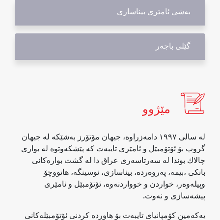
به‌شی ئامێری بیناسازی
گێلی باجەر
مێژوو
له‌ سالی ١٩٩٧ دامه‌زراوه‌، جیهان مۆتۆرز به‌شێكه‌ له‌ جیهان
گروپ بۆ ئۆتۆمبێل و ئامێری تایبه‌ت كه‌ پێشكه‌وتوه‌ له‌ بواری
چالاك بوندا له‌ سه‌رتاسه‌ری عراق دا له‌ گشت بواره‌كانی
بانكی ،بیمه‌، په‌روه‌رده‌، بیناسازی، نوسینگه‌، هاتووچۆ
وپیله‌وه‌ر، خواردن و خوواردنه‌وه‌، ئۆتۆمبێل و ئامێری
پیشه‌سازی و نه‌وت.
یه‌كه‌مین كۆمپانیای تایبه‌ت بۆ هاورده‌ كردنی ئۆتۆمبێله‌كانی