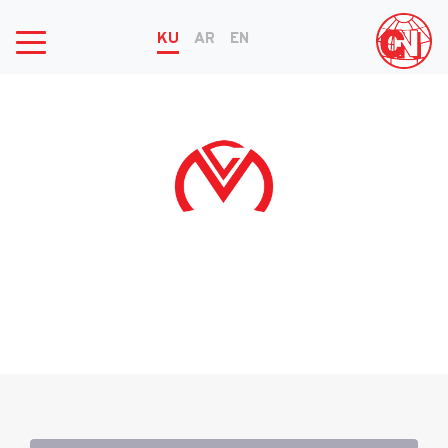
KU
AR
EN
جیهان مۆتۆرز بریکاری ڕێپێدراوی تۆیۆتا
جیهان مۆتۆرز به‌شێكە له‌ جیهان گروپ بۆ ئۆتۆمبێل و ئامێری تایبه‌ت